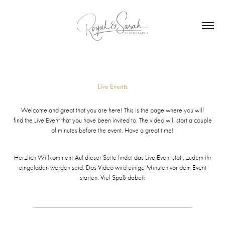
Live Events
Welcome and great that you are here! This is the page where you will
find the Live Event that you have been invited to. The video will start a couple
of minutes before the event. Have a great time!
Herzlich Willkommen! Auf dieser Seite findet das Live Event statt, zudem ihr
eingeladen worden seid. Das Video wird einige Minuten vor dem Event
starten. Viel Spaß dabei!
_____________________________________________​​​​​​​