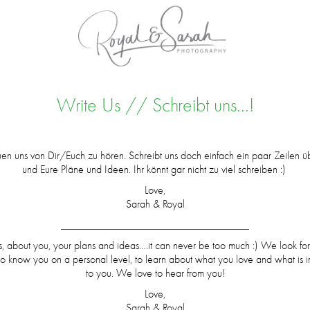
Write Us // Schreibt uns...!
uen uns von Dir/Euch zu hören. Schreibt uns doch einfach ein paar Zeilen ü
und Eure Pläne und Ideen. Ihr könnt gar nicht zu viel schreiben :)
Love,
Sarah & Royal
__________________________________
s, about you, your plans and ideas….it can never be too much :) We look fo
 to know you on a personal level, to learn about what you love and what is i
to you. We love to hear from you!
Love,
Sarah & Royal