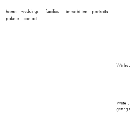
home
weddings
families
immobilien
portraits
pakete
contact
Wir fre
Write u
getting