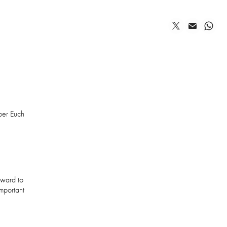
ber Euch
rward to
mportant